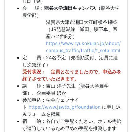
11日（金）
会 場：
龍谷大学瀬田キャンパス
（龍谷大学
農学部）
滋賀県大津市瀬田大江町横谷1番5
（JR琵琶湖線「瀬田」駅下車、帝
産バス約8分）
https://www.ryukoku.ac.jp/about/
campus_traffic/traffic/t_seta.html
定 員：
24名予定（先着順受付、定員に達
し次第終了）
受付状況： 定員となりましたので、申込みを
終了させていただきます。
講 師：
吉山 洋子先生（龍谷大学農学
部）、企画委員 ほか
参加申込：
学会ウェブサイ
ト
https://www.jswtb.jp/foundation
に申し込
みフォームを掲載
宿 泊：
各自でご手配ください。ホテル需給
が逼迫しているため早めの手配を推奨します